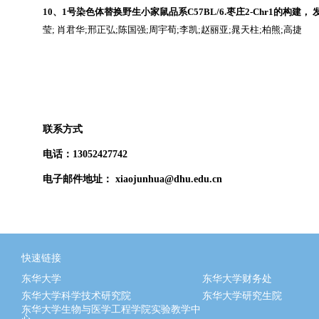
10
、
1
号染色体替换野生小家鼠品系
C57BL/6.
枣庄
2‑Chr1
的构建，
莹
;
肖君华
;
邢正弘
;
陈国强
;
周宇荀
;
李凯
;
赵丽亚
;
晁天柱
;
柏熊
;
高捷
联系方式
电话：
13052427742
电子邮件地址：
xiaojunhua@dhu.edu.cn
快速链接
东华大学
东华大学财务处
东华大学科学技术研究院
东华大学研究生院
东华大学生物与医学工程学院实验教学中