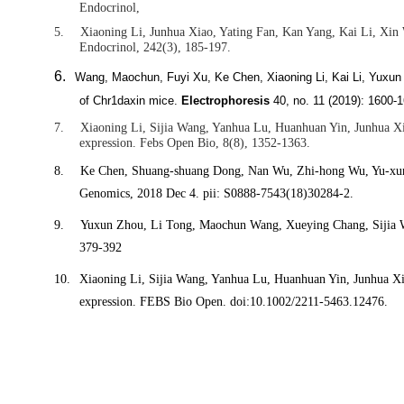
Endocrinol,
5.
Xiaoning Li, Junhua Xiao, Yating Fan, Kan Yang, Kai Li, Xin 
Endocrinol, 242(3), 185-197.
6.
Wang, Maochun, Fuyi Xu, Ke Chen, Xiaoning Li, Kai Li, Yuxun
of Chr1daxin mice.
Electrophoresis
40, no. 11 (2019): 1600-
7.
Xiaoning Li, Sijia Wang, Yanhua Lu, Huanhuan Yin, Junhua Xiao
expression. Febs Open Bio, 8(8), 1352-1363.
8.
Ke Chen, Shuang-shuang Dong, Nan Wu, Zhi-hong Wu, Yu-xun Z
Genomics, 2018 Dec 4. pii: S0888-7543(18)30284-2.
9.
Yuxun Zhou, Li Tong, Maochun Wang, Xueying Chang, Sijia 
379-392
10.
Xiaoning Li, Sijia Wang, Yanhua Lu, Huanhuan Yin, Junhua X
expression. FEBS Bio Open. doi:10.1002/2211-5463.12476.