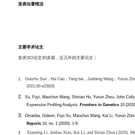
发表论著情况
主要学术论文
SCI
30
发表
论文
多篇，近几年的主要论文：
1.
Guozhu Sun
，
Hui Cao
，
Yang bai
，
Jueheng Wang
，
Yuxun Zh
2021;00:e23929.
2.
Xu, Fuyi, Maochun Wang, Shixian Hu, Yuxun Zhou, John Collye
Expression Profiling Analysis.
Frontiers in Genetics
10 (2020
3.
Omariba, Gideon, Fuyi Xu, Maochun Wang, Kai Li, Yuxun Zho
Reports
10, no. 1 (2020): 1-9.
4.
Xiaoning Li, Junhua Xiao, Kai Li, and Yuxun Zhou (2020). MiR