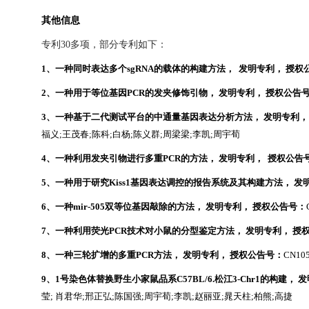
其他信息
专利
30
多项，部分专利如下：
1
、一种同时表达多个
sgRNA
的载体的构建方法，
发明专利， 授权
2
、
一种用于等位基因
PCR
的发夹修饰引物， 发明专利，
授权公告
3
、
一种基于二代测试平台的中通量基因表达分析方法，
发明专利
福义
;
王茂春
;
陈科
;
白杨
;
陈义群
;
周梁梁
;
李凯
;
周宇荀
4
、
一种利用发夹引物进行多重
PCR
的方法，
发明专利，
授权公告
5
、
一种用于研究
Kiss1
基因表达调控的报告系统及其构建方法，
发
6
、
一种
mir-505
双等位基因敲除的方法，
发明专利， 授权公告号：
7
、
一种利用荧光
PCR
技术对小鼠的分型鉴定方法，
发明专利， 授
8
、
一种三轮扩增的多重
PCR
方法，
发明专利， 授权公告号：
CN10
9
、
1
号染色体替换野生小家鼠品系
C57BL/6.
松江
3‑Chr1
的构建，
发
莹
;
肖君华
;
邢正弘
;
陈国强
;
周宇荀
;
李凯
;
赵丽亚
;
晁天柱
;
柏熊
;
高捷