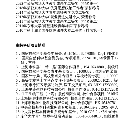
年荣获东华大学教学成果奖二等奖（排名第一）
2022
年荣获东华大学“优秀思想政治工作者”荣誉称号
2018
年荣获东华大学青年教师教学竞赛二等奖
2014
年荣获东华大学“就业促进先进个人”荣誉称号
2013
年荣获东华大学教学成果奖二等奖（排名第二）
2011
年东华大学“师德建设青年标兵”荣誉称号
2011
年第十届全国多媒体课件大赛二等奖（排名第一）
2010
主持科研项目情况
．国家自然科学基金委员会
面上项目
1
,
, 32470883, Drp1-PINK1
．国家自然科学基金委员会
专项项目
转录因子
2
,
, 82241010,
T-
研，主持
.
．上海市科委
一带一路
国际合作项目，
，初级
3
“
”
19410741800
．国家自然科学基金青年基金项目，
，体外定向蛋白
4
31000352
．国家外专局，高校重点外专项目（学校特聘专项），
5
110000
．高等学校博士学科点专项科研基金项目，
，新
6
200802551021
．上海市徐汇区牙病防治所
医工交叉项目
7
,
, 0316HX117230399
．上海平迹生物科技有限公司
校企合作项目
8
,
, 0316HX1172204
．生工生物工程（上海）股份有限公司
校企合作项目
9
,
, 0316H
上海快测捷生物科技有限公司
校企合作项目
10.
,
, 0316HX11723
上海市晰琴生物科技有限公司
校企合作项目
11.
,
, HX105180781
中央高校基本科研业务费专项基金，
，
原
12.
2010-C02-2
20(S)-
中央高校基本科研业务费专项基金，
，仿生蜘蛛
13.
2010-C02-2
东华大学青年教师科研启动基金，
，蜘蛛葡
14.
105-10-0044018