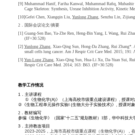
[9] Muhammad Hanif, Fariha Kanwal, Muhammad Ra
ﬁ
q, Mubashi
Cage Skeleton: Synthesis, Urease Inhibition Activity, Kinetic M
[10]Gefei Chen, Xiangqin Liu,
Yunlong Zhang
, Senzhu Lin, Zijian
2
．国际会议论文
/
摘要
[1] Guang-Sen Bao, Ya-Zhe Ren, Heng-Bin Yang, L Wang, Rui Zha
(IF=30.528)
[2]
Yunlong Zhang
, Xiao-Qing Sun, Hong-Da Zhang, Rui Zhang*. A g
small cells lung cancer. Am J Respir Crit Care Med. 2015; 191:
[3]
Yun-Long Zhang
, Xiao-Qing Sun, Hua-Li Xu, Da-Yuan Sui, Rui 
Respir Crit Care Med. 2014; 163: B63. (IF=30.528)
教学工作情况
1
．主讲课程
(A)
,
①
《生物化学
》（上海高校市级重点建设课程）
授课对
I (
)
,
②
《生物工程单元操作实验
生物大分子实验技术
》
授课对
．教材编写
2
参编《生物化学》（国家“十二五”规划教材）
部，华中科技大
1
3
．主持教改项目
2023-2025
(A)
，上海市高校市级重点课程（生物化学
），