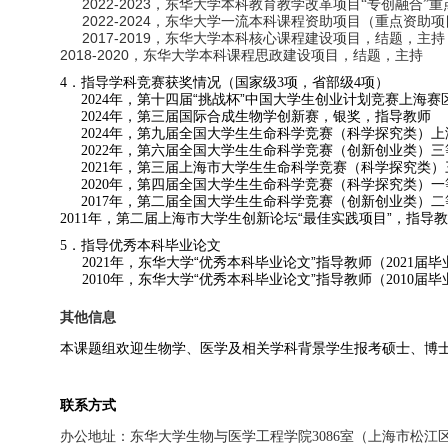
2022-2023
，东华大学本科教育教学改革项目“专创融合”
2022-2024
，东华大学一流本科课程资助项目（重点资助项
2017-2019
，东华大学本科核心课程建设项目，结题，主持
2018-2020
，东华大学本科课程思政建设项目，结题，主持
．指导学科竞赛获奖情况（国家级
项，省部级
项）
4
3
4
年，第十四届“挑战杯”中国大学生创业计划竞赛上海赛
2024
年，第三届国际合成生物学创新赛，银奖，指导教师
2024
年，第九届全国大学生生命科学竞赛（科学探究类）上
2024
年，第六届全国大学生生命科学竞赛（创新创业类）三
2022
年，第三届上海市大学生生命科学竞赛（科学探究类）
2021
年，第四届全国大学生生命科学竞赛（科学探究类）一
2020
年，第二届全国大学生生命科学竞赛（创新创业类）二
2017
年，第二届上海市大学生创新论坛“最佳实践项目”，指导
2011
．指导优秀本科毕业论文
5
年，东华大学“优秀本科毕业论文”指导教师（
届毕
2021
2021
年，东华大学“优秀本科毕业论文”指导教师（
届毕
2010
2010
其他信息
本课题组欢迎生物学、医学及相关学科背景学生报考硕士、博
联系方式
办公地址：东华大学生物与医学工程学院
室（上海市松江
3086