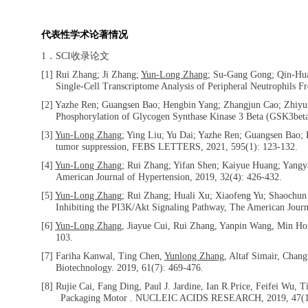
代表性学术论著情况
1
．
SCI
收录论文
[1] Rui Zhang; Ji Zhang;
Yun-Long Zhang
; Su-Gang Gong; Qin-Hua
Single-Cell Transcriptome Analysis of Peripheral Neutrophils F
[2] Yazhe Ren; Guangsen Bao; Hengbin Yang; Zhangjun Cao; Zhiy
Phosphorylation of Glycogen Synthase Kinase 3 Beta (GSK3beta)
[3]
Yun-Long Zhang
; Ying Liu; Yu Dai; Yazhe Ren; Guangsen Bao; Bo
tumor suppression, FEBS LETTERS, 2021, 595(1): 123-132.
[4]
Yun-Long Zhang
; Rui Zhang; Yifan Shen; Kaiyue Huang; Yangy
American Journal of Hypertension, 2019, 32(4): 426-432.
[5]
Yun-Long Zhang
; Rui Zhang; Huali Xu; Xiaofeng Yu; Shaochun
Inhibiting the PI3K/Akt Signaling Pathway, The American Journ
[6]
Yun-Long Zhang
, Jiayue Cui, Rui Zhang, Yanpin Wang, Min Ho
103.
[7] Fariha Kanwal, Ting Chen,
Yunlong Zhang
, Altaf Simair, Chan
Biotechnology. 2019, 61(7): 469-476.
[8] Rujie Cai, Fang Ding, Paul J. Jardine, Ian R.Price, Feifei Wu, 
Packaging Motor . NUCLEIC ACIDS RESEARCH, 2019, 47(18