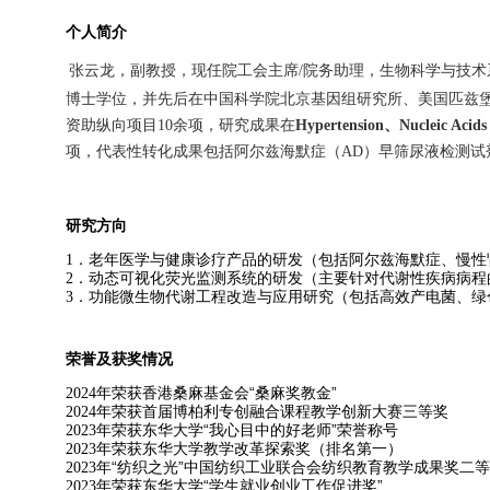
个人简介
张云龙
，副教授，现任院工会主席
院务助理，生物科学与技术
/
博士学位，并先后在中国科学院北京基因组研究所、美国匹兹
资助纵向项目
余项，研究成果在
、
10
Hypertension
Nucleic Acids
项，代表性转化成果包括阿尔兹海默症（
）早筛尿液检测试
AD
研究方向
．老年医学与健康诊疗产品的研发（包括阿尔兹海默症、慢性
1
．动态可视化荧光监测系统的研发（主要针对代谢性疾病病程
2
．功能微生物代谢工程改造与应用研究（包括高效产电菌、绿
3
荣誉及获奖情况
年荣获香港桑麻基金会“桑麻奖教金”
2024
年荣获首届博柏利专创融合课程教学创新大赛三等奖
2024
年荣获东华大学“我心目中的好老师”荣誉称号
2023
年荣获东华大学教学改革探索奖（排名第一）
2023
年“纺织之光”中国纺织工业联合会纺织教育教学成果奖二
2023
年荣获东华大学“学生就业创业工作促进奖”
2023