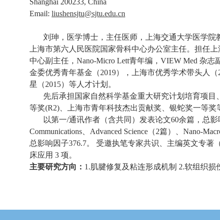
Shanghai 200233, China
Email:
liushensjtu@sjtu.edu.cn
刘珅，医学博士，主任医师，上海交通大学医学院
上海市第六人民医院国家骨科中心办公室主任。担任上
中心副主任，
Nano-Micro Lett
青年编，
VIEW Med
杂志
金委优秀青年基金（
2019
），上海市优秀学术带头人（
星（
2015
）等人才计划。
先后承担国家自然科学基金重大研究计划培育项目
等奖
(R2)
、上海市青年科技杰出贡献奖、银蛇奖一等奖
以第一
/
通讯作者（含共同）发表论文
60
余篇，总影
Communications
、
Advanced Science
（
2
篇）、
Nano-Macro
总影响因子
376.7
。 受邀执笔专家共识、主编英文专著
床应用
3
项。
主要研究方向：
1.
肌腱修复及粘连形成机制
2.
软组织损