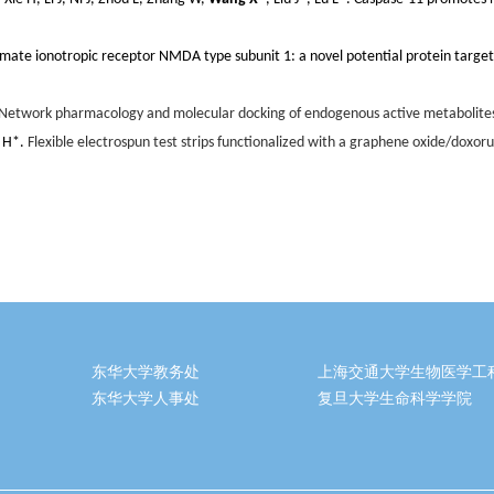
mate ionotropic receptor NMDA type subunit 1: a novel potential protein target of 
Network pharmacology and molecular docking of endogenous active metabolites in
H*.
Flexible electrospun test strips functionalized with a graphene oxide/doxo
东华大学教务处
上海交通大学生物医学工
东华大学人事处
复旦大学生命科学学院