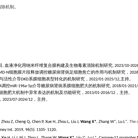
清除机制
。
目
血液净化用纳米纤维复合膜构建及生物毒素清除机制研究
,
, 2023/10-202
细胞膜片段释放调控糖尿病肾病足细胞焦亡的作用与机制研究
，
MD-N
2026
与活性介导
系膜细胞表型转化的机制研究，
主持
。
DKD
2022/01-2025/12,
调控
介导糖尿病肾病系膜细胞肥大的机制研究
A
miR-196a-5p
, 2018/01-2021
细胞肥大机制中异常表达的机制及功能研究，
，主持。
2013/01-2016/12
，
，主持。
2023
/
07-2024
/
12
, Zhou Z, Cheng Q, Chen P, Xue H, Zhou L, Liu J,
Wang X
*
, Zhang W
*
, Lu L
*
.
The 
ney Int. 2019
,
96(5): 1105- 1120.
Xie H, Li J, Ni J, Zhou L, Zhang W,
Wang X
*
,
Liu J
*,
Lu L
*
.
Caspase-11 promotes N