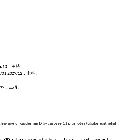
，主持。
6/10
，主持
。
/01-2029/12
，主持。
/12
cleavage of gasdermin D by caspase-11 promotes tubular epithelial
LRP3 inflammasome activation via the cleavage of pannexin1 in