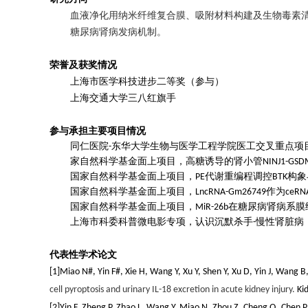
血液净化用纳米纤维复合膜、吸附材料构建及生物毒素
糖尿病肾病发病机制。
荣誉及获奖情况
上海市医学科技进步二等奖（参与）
上海交通大学三八红旗手
参与承担主要项目情况
同仁医院
东华大学生物与医学工程学院医工交叉重点项
-
家自然科学基金面上项目，
高糖诱导的肾小管
NINJ1-GSD
国家自然科学基金面上项目，
代谢重编程调控
构象
PE
BTK
国家自然科学基金面上项目，
作为
LncRNA-Gm26749
ceRN
国家自然科学基金面上项目，
在糖尿病肾病系膜
MiR-26b
上海市科委科普微电影专项，
认识沉默杀手
慢性肾脏病
-
代表性学术论文
[1]
Miao N
#
, Yin F
#
, Xie H, Wang Y, Xu Y, Shen Y, Xu D, Yin J, Wang B
cell pyroptosis and urinary IL-18 excretion in acute kidney injury.
Kid
[2]
Yin
F
, Zheng P, Zhao L, Wang Y, Miao N, Zhou Z, Cheng Q, Chen P, 