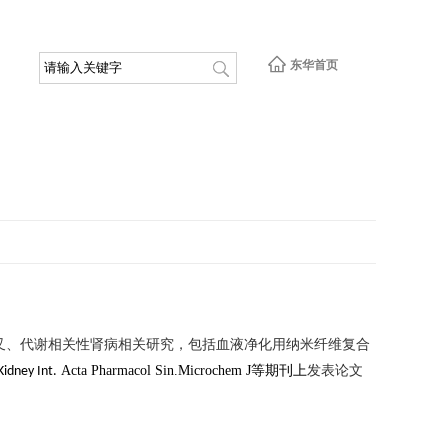
东华首页
叉、代谢相关性肾病相关研究，包括血液净化用纳米纤维复合
等期刊上
发表
论文
Acta Pharmacol Sin.
M
icrochem
J
Kidney Int.