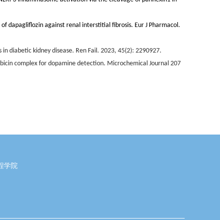
dapagliflozin against renal interstitial fibrosis. Eur J Pharmacol.
 diabetic kidney disease. Ren Fail.
2023, 45(2)
: 2290927.
rubicin complex for dopamine detection. Microchemical Journal 207
程学院